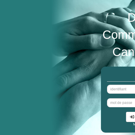
D
Commu
Can
M